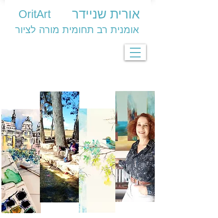
אורית שניידר
OritArt
אומנית רב תחומית מורה לציור
לטייל ולצייר
אודות
סטודיו